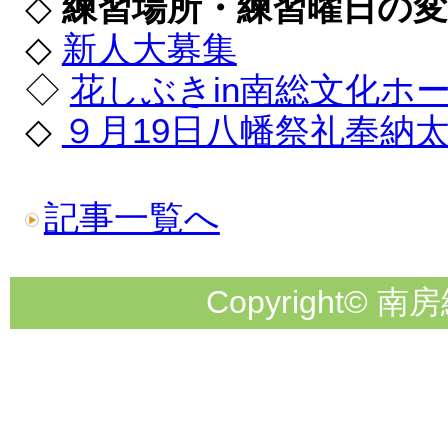
◇
練習場所・練習曜日の変更
◇
新人大募集
◇
花しぶきin南総文化ホ
◇
９月19日八幡祭礼奉納
記事一覧へ
Copyright© 南房総市