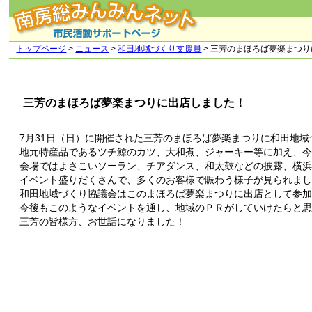
トップページ
>
ニュース
>
和田地域づくり支援員
> 三芳のまほろば夢楽まつ
三芳のまほろば夢楽まつりに出店しました！
7月31日（日）に開催された三芳のまほろば夢楽まつりに和田地域
地元特産品であるツチ鯨のカツ、大和煮、ジャーキー等に加え、今
会場ではよさこいソーラン、チアダンス、和太鼓などの披露、横
イベント盛りだくさんで、多くのお客様で賑わう様子が見られま
和田地域づくり協議会はこのまほろば夢楽まつりに出店として参
今後もこのようなイベントを通し、地域のＰＲがしていけたらと
三芳の皆様方、お世話になりました！