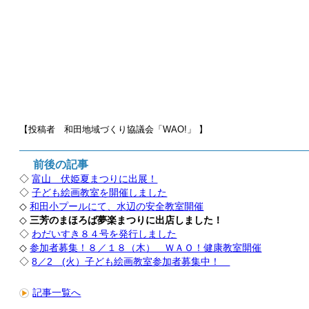
【投稿者 和田地域づくり協議会「WAO!」
】
前後の記事
◇
富山 伏姫夏まつりに出展！
◇
子ども絵画教室を開催しました
◇
和田小プールにて、水辺の安全教室開催
◇
三芳のまほろば夢楽まつりに出店しました！
◇
わだいすき８４号を発行しました
◇
参加者募集！８／１８（木） ＷＡＯ！健康教室開催
◇
8／2 (火）子ども絵画教室参加者募集中！
記事一覧へ