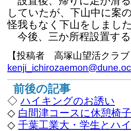
設置後、帰りに足が滑る
していたが、下山中に案
怪我もなく下山をしまし
今後、三か所程設置する
【投稿者 高塚山望活クラブ
kenji_ichirozaemon@dune.oc
前後の記事
◇
ハイキングのお誘い
◇
白間津コースに休憩椅
◇
千葉工業大・学生とハ