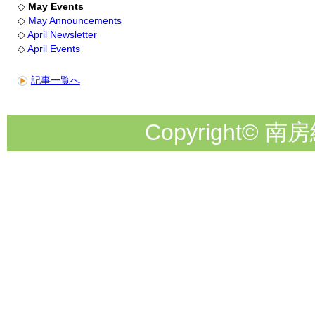
◇
May Events
◇
May Announcements
◇
April Newsletter
◇
April Events
記事一覧へ
Copyright© 南房総市