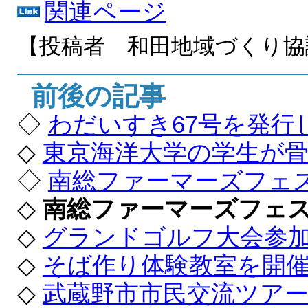
関連ページ
【投稿者 和田地域づくり協
前後の記事
◇
わだいすき67号を発行
◇
東京海洋大学の学生が
◇
南総ファーマーズフェス
◇
南総ファーマーズフェス
◇
グランドゴルフ大会参
◇
そば作り体験教室を開
◇
武蔵野市市民交流ツア