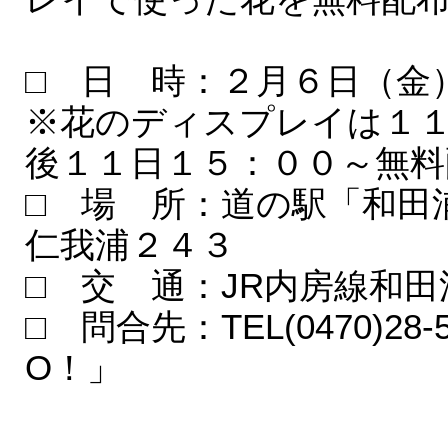
□ 日 時：２月６日（金）～
※花のディスプレイは１
後１１日１５：００～無料
□ 場 所：道の駅「和田
仁我浦２４３
□ 交 通：JR内房線和
□ 問合先：TEL(0470)2
O！」