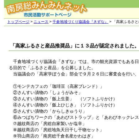
トップページ
>
ニュース
>
千倉地域づくり協議会『きずな』
> 「高家ふるさ
「高家ふるさと産品推奨品」に１３品が認定されました
千倉地域づくり協議会『きずな』では、市の観光資源でもある日
る目的で「ふるさと産品」を公募しました。
当協議会の「高家学ぼう会」部会で９月２６日に審査会を行い、
①モンテカフェの「珈琲豆（高家ブレンド）」
②さんすい漬物の「しょうがみそ」
③さんすい漬物の「飯上生姜」 （ソフトふりかけ）
④さんすい漬物の「飯上ひじき」（ソフトふりかけ）
⑤さんすい漬物の「からしきゅうり」
⑥みつばちワークの「あわびストラップ」と「あわびネックレス
⑦越紋商店の「房総自家製いか塩辛」
⑧越紋商店の「房総地魚天日干し干物セット」
⑨羽山商店の「南房総千倉名産かわはぎ」