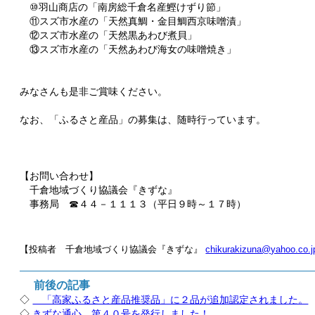
⑩羽山商店の「南房総千倉名産鰹けずり節」
⑪スズ市水産の「天然真鯛・金目鯛西京味噌漬」
⑫スズ市水産の「天然黒あわび煮貝」
⑬スズ市水産の「天然あわび海女の味噌焼き」
みなさんも是非ご賞味ください。
なお、「ふるさと産品」の募集は、随時行っています。
【お問い合わせ】
千倉地域づくり協議会『きずな』
事務局 ☎４４－１１１３（平日９時～１７時）
【投稿者 千倉地域づくり協議会『きずな』
chikurakizuna@yahoo.co.j
前後の記事
◇
「高家ふるさと産品推奨品」に２品が追加認定されました。
◇
きずな通心 第４０号を発行しました！