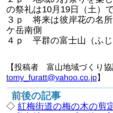
の祭礼は10月19日（土）
３ｐ 将来は彼岸花の
ケ岳南側
４ｐ 平群の富士山（ふじ
【投稿者 富山地域づくり協
tomy_furatt@yahoo.co.jp
】
前後の記事
◇
紅梅街道の梅の木の剪