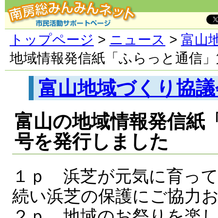
トップページ
>
ニュース
>
富山
地域情報発信紙「ふらっと通信」
富山地域づくり協議
富山の地域情報発信紙「
号を発行しました
１ｐ 浜芝が元気に育っ
続い浜芝の保護にご協力
２ｐ 地域のお祭りを