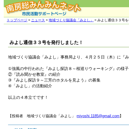
トップページ
>
ニュース
>
地域づくり協議会「みよし」
> みよし通信３３号
みよし通信３３号を発行しました！
地域づくり協議会「みよし」事務局より、４月２５日（木）に『
①強風の中行われた『みよし探訪８～桜巡りウォーキング』の様子
②『読み聞かせ教室』の紹介
③『みよし探訪９～三芳のホタルを見よう』の募集
④「みよし」の活動紹介
以上の４本立てです！
【投稿者 地域づくり協議会「みよし」
miyoshi.1185@gmail.com
】