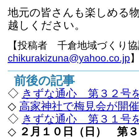
地元の皆さんも楽しめる
越しください。
【投稿者 千倉地域づくり協
chikurakizuna@yahoo.co.jp
前後の記事
◇
きずな通心 第３２号
◇
高家神社で梅見会が開
◇
きずな通心 第３１号
◇
２月１０日（日） 第３