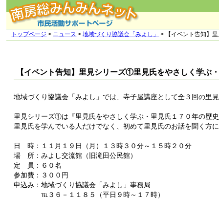
トップページ
>
ニュース
>
地域づくり協議会「みよし」
> 【イベント告知】
【イベント告知】里見シリーズ①里見氏をやさしく学ぶ・
地域づくり協議会「みよし」では、寺子屋講座として全３回の里
里見シリーズ①は『里見氏をやさしく学ぶ・里見氏１７０年の歴
里見氏を学んでいる人だけでなく、初めて里見氏のお話を聞く方
日 時：１１月１９日（月）１３時３０分～１５時２０分
場 所：みよし交流館（旧滝田公民館）
定 員：６０名
参加費：３００円
申込み：地域づくり協議会「みよし」事務局
℡３６－１１８５（平日９時～１７時）