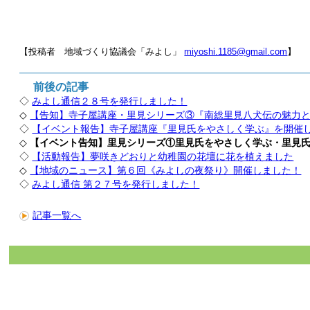
【投稿者 地域づくり協議会「みよし」
miyoshi.1185@gmail.com
】
前後の記事
◇
みよし通信２８号を発行しました！
◇
【告知】寺子屋講座・里見シリーズ③『南総里見八犬伝の魅力
◇
【イベント報告】寺子屋講座『里見氏をやさしく学ぶ』を開催
◇
【イベント告知】里見シリーズ①里見氏をやさしく学ぶ・里見氏
◇
【活動報告】夢咲きどおりと幼稚園の花壇に花を植えました
◇
【地域のニュース】第６回《みよしの夜祭り》開催しました！
◇
みよし通信 第２７号を発行しました！
記事一覧へ