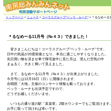
トップページ
>
ニュース
>
コーラスグループ“ベッラ・ルーナ”
> ＊るなめーる
＊るなめーる11月号（№４３）できました！
皆さまこんにちは！コーラスグループ“ベッラ・ルーナ”です。
日中の気温が20度前後となり、本当に過ごしやすくなりました。
先日買い物を済ませ車で帰宅途中に見た月は、澄んだ空気の中
まぁるく、大きく輝いて見えました。
さて、るなめーる11月号（№４３）が出来上がりました。
今月号には12月16日（日）に開催されます、
合唱団「大地」主催のコンサート情報も載っております。
ベッラ・ルーナも出演予定ですので、
どうぞお越しくださいませ。
いつもの通り道の駅「富楽里」2階カウンターでもご覧頂けます
お手に取って頂ければ幸いです。