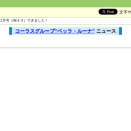
文字
11月号（№４３）できました！
コーラスグループ“ベッラ・ルーナ”
ニュース
。