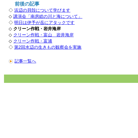
前後の記事
◇
浜辺の貝殻について学びます
◇
講演会「南房総の川と海について」
◇
明日は伊予が岳にアタックです
◇
クリーン作戦・岩井海岸
◇
クリーン作戦・富山 岩井海岸
◇
クリーン作戦・富浦
◇
第2回水辺の生きもの観察会を実施
記事一覧へ