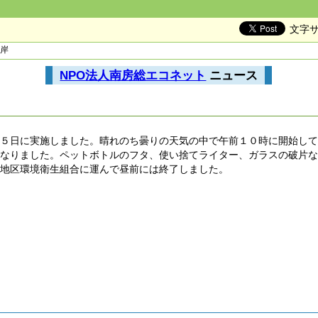
文字
海岸
NPO法人南房総エコネット
ニュース
２５日に実施しました。晴れのち曇りの天気の中で午前１０時に開始し
になりました。ペットボトルのフタ、使い捨てライター、ガラスの破片
南地区環境衛生組合に運んで昼前には終了しました。