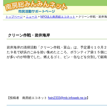
トップページ
>
ニュース
>
NPO法人南房総エコネット
> クリーン作戦・岩井
クリーン作戦・岩井海岸
岩井海岸の清掃活動「クリーン作戦・富山」は、予定通り１０月
た９名で砂浜のごみを拾い集めたところ、ボランティア袋１５個
が多いのが特徴でした。燃えるゴミ、ビン・缶などを分別して鋸
【投稿者 南房総エコネット
fwin2333@mb.infoweb.ne.jp
】