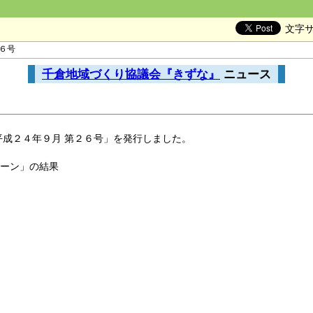
文字
２６号
千倉地域づくり協議会『きずな』
ニュース
平成２４年９月 第２６号」を発行しました。
ペーン」の結果