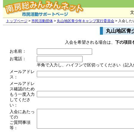
トップページ
>
市民活動団体
>
丸山地区青少年キャンプ実行委員会
> 入会した
丸山地区青
入会を希望される場合は、
下の項目
お名前：
お電話：
半角で入力し、ハイフンで区切ってください（記入例：03
メールアドレ
ス：
メールアドレ
ス確認のため
もう一度入力
してくださ
い：
入会にあたっ
ての
ご質問事項
等：