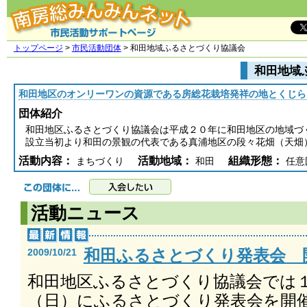
トップページ
>
市民活動団体
> 和田地域ふるさとづくり協議会
和田地域
和田地区のオンリーワンの資源である房総花栽培発祥の地とくじら
団体紹介
和田地区ふるさとづくり協議会は平成２０年に和田地区の地域づ
設立当初より和田の景観の代表である真浦地区の段々花畑（天畑
活動内容：
活動地域：
組織形態：
まちづくり
和田
任意
活動ニュース
和田ふるさとづくり発表会 
2009/10/21
和田地区ふるさとづくり協議会では
（日）にふるさとづくり発表会を開