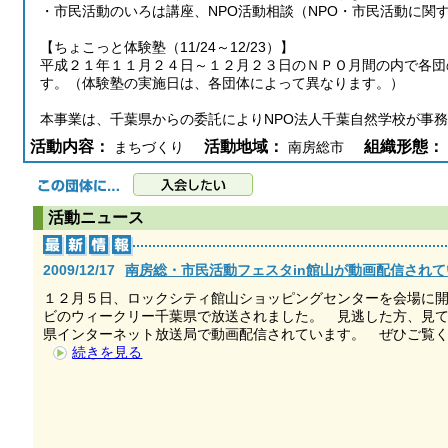
・市民活動のいろは講座、NPO活動相談（NPO・市民活動に関
【ちょこっと体験塾（11/24～12/23）】
平成２１年１１月２４日～１２月２３日のＮＰＯ月間の内で各団
す。（体験塾の実施日は、各団体によって異なります。）
本事業は、千葉県からの委託によりNPO法人千葉自然学校が事
活動内容：
活動地域：
組織形態：
まちづくり
南房総市
活動ニュース
2009/12/17
南房総・市民活動フェスタin館山が動画配信され
１２月５日、ロックシティ館山ショッピングセンターを会場に開
ビのウィークリー千葉県で放送されました。 見逃した方、見
県インターネット放送局で動画配信されています。 ぜひご覧
続きを見る