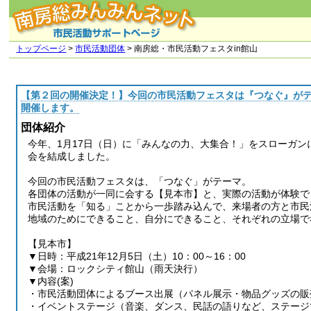
トップページ
>
市民活動団体
> 南房総・市民活動フェスタin館山
【第２回の開催決定！】今回の市民活動フェスタは『つなぐ』がテ
開催します。
団体紹介
今年、1月17日（日）に「みんなの力、大集合！」をスローガ
会を結成しました。
今回の市民活動フェスタは、「つなぐ」がテーマ。
各団体の活動が一同に会する【見本市】と、実際の活動が体験で
市民活動を「知る」ことから一歩踏み込んで、来場者の方と市民
地域のためにできること、自分にできること、それぞれの立場で
【見本市】
▼日時：平成21年12月5日（土）10：00～16：00
▼会場：ロックシティ館山（雨天決行）
▼内容(案)
・市民活動団体によるブース出展（パネル展示・物品グッズの販
・イベントステージ（音楽、ダンス、民話の語りなど、ステージ