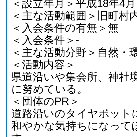
＜設立年月＞平成18年4月
＜主な活動範囲＞旧町村
＜入会条件の有無＞無
＜入会条件＞-
＜主な活動分野＞自然・
＜活動内容＞
県道沿いや集会所、神社
に努めている。
＜団体のPR＞
道路沿いのタイヤポット
和やかな気持ちになって