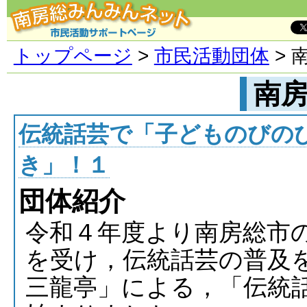
トップページ
>
市民活動団体
> 
南
伝統話芸で「子どものびの
き」！１
団体紹介
令和４年度より南房総市
を受け，伝統話芸の普及
三龍亭」による，「伝統