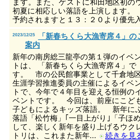
ます。また、ゲストに和田地区初の
初夏に相応しい落語を上演します。
予約されますと１３：２０より優先入場
「新春ちくら大漁寄席４」の
2023/12/25
案内
新年の南房総三龍亭の第１弾のイベ
トは、 「新春ちくら大漁寄席４」で
す。 市の公民館事業として千倉地
生涯学習推進委員の主催によるイベ
トで、今年で４年目を迎える恒例の
ベントです。 今回は、前座にこど
子どもによるキッズ落語。 新年に
落語「松竹梅」｢一目上がり｣「子ほ
して、楽しく新年を盛り上げるウ
トリは、これまた新年...
続きを見