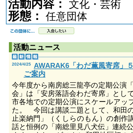
活動内容：
文化・芸術
形態：
任意団体
活動ニュース
AWARAK6「わだ薫風寄席」
2024/4/25
ご案内
今年度から南房総三龍亭の定期公演
会」は「安房落語会わだ寄席」とし
市各地での定期公演にスケールアッ
た。 今回は講談二題として、和田
止楽納門」（くしらのもん）の創作
話と恒例の「南総里見八犬伝」連続