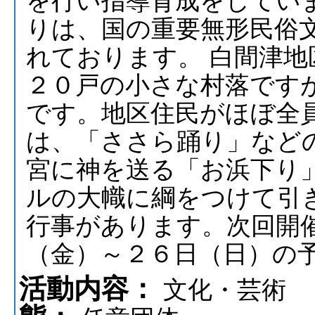
を行い指導育成をしてい
りは、国の重要無形民俗
れております。 白間津地
２０戸の小さな村落です
です。地区住民がほぼ全
は、「ささら踊り」など
宮に神を送る「お浜下り」
ルの大幟に綱をつけて引
行事があります。次回開
（金）～２６日（日）の
活動内容：
文化・芸術