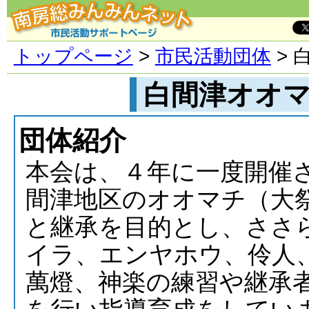
トップページ
>
市民活動団体
> 
白間津オオ
団体紹介
本会は、４年に一度開催
間津地区のオオマチ（大
と継承を目的とし、ささ
イラ、エンヤホウ、伶人
萬燈、神楽の練習や継承