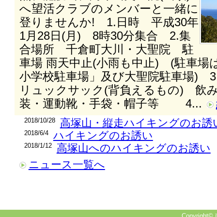
へ望活クラブのメンバーと一緒に
登りませんか! 1.日時 平成30年
1月28日(月) 8時30分集合 2.集
合場所 千倉町大川・大聖院 駐
車場 雨天中止(小雨も中止) (駐車
小学校駐車場」及び大聖院駐車場) 3
リュックサック(背負えるもの) 飲
装・運動靴・手袋・帽子等 4...
2018/10/28
高塚山・縦走ハイキングのお誘
2018/6/4
ハイキングのお誘い
2018/1/12
高塚山へのハイキングのお誘い
ニュース一覧へ
Copyright© 