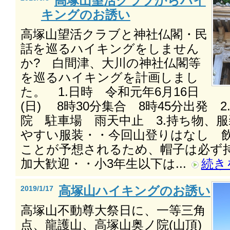
高塚山望活クラブからハイ
キングのお誘い
高塚山望活クラブと神社仏閣・民
話を巡るハイキングをしません
か? 白間津、大川の神社仏閣等
を巡るハイキングを計画しまし
た。 1.日時 令和元年6月16日
(日) 8時30分集合 8時45分出発 
院 駐車場 雨天中止 3.持ち物、
やすい服装・・今回山登りはなし 
ことが予想されるため、帽子は必ず
加大歓迎・・小3年生以下は...
続き
高塚山ハイキングのお誘い
2019/1/17
高塚山不動尊大祭日に、一等三角
点、龍護山、高塚山奥ノ院(山頂)