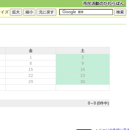
サイズ
金
土
1
2
8
9
15
16
22
23
29
30
0～0 (0件中)