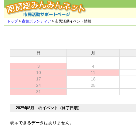
トップ
>
夜警ボランティア
> 市民活動イベント情報
日
月
3
4
10
11
17
18
24
25
31
2025年8月 のイベント（終了日順）
表示できるデータはありません。