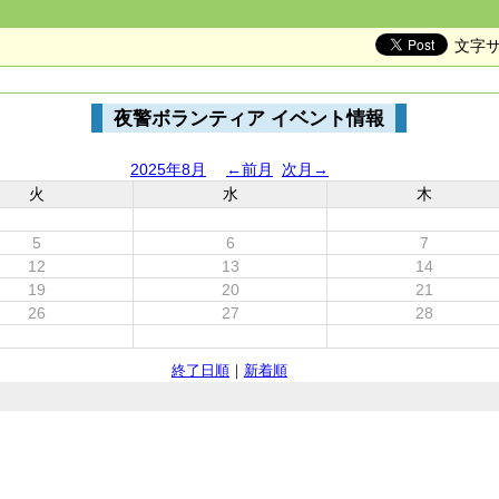
文字
夜警ボランティア イベント情報
2025年8月
←前月
次月→
火
水
木
5
6
7
12
13
14
19
20
21
26
27
28
終了日順
｜
新着順