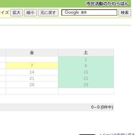
サイズ
金
土
1
7
8
14
15
21
22
28
29
0～0 (0件中)