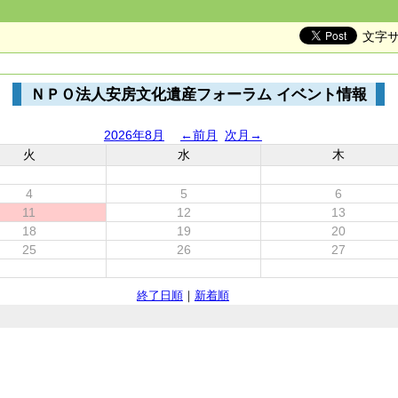
文字
ＮＰＯ法人安房文化遺産フォーラム イベント情報
2026年8月
←前月
次月→
火
水
木
4
5
6
11
12
13
18
19
20
25
26
27
終了日順
｜
新着順