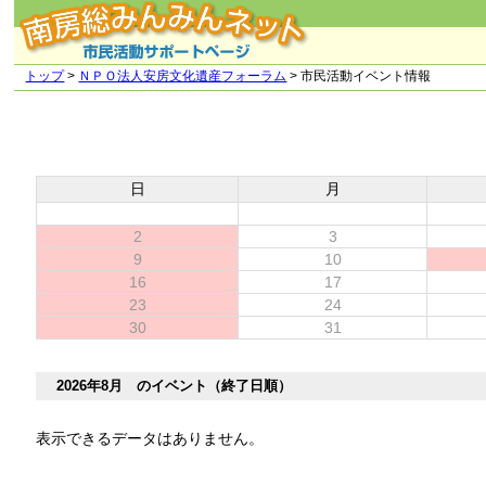
トップ
>
ＮＰＯ法人安房文化遺産フォーラム
> 市民活動イベント情報
日
月
2
3
9
10
16
17
23
24
30
31
2026年8月 のイベント（終了日順）
表示できるデータはありません。