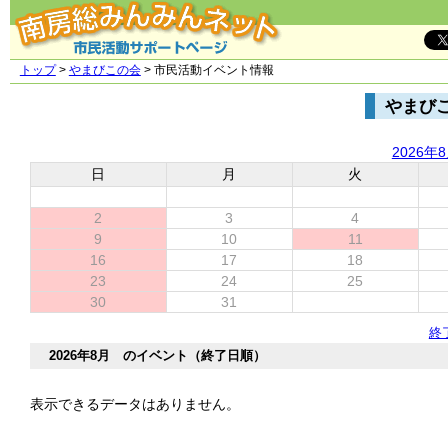
トップ
>
やまびこの会
> 市民活動イベント情報
やまび
2026年
日
月
火
2
3
4
9
10
11
16
17
18
23
24
25
30
31
終
2026年8月 のイベント（終了日順）
表示できるデータはありません。