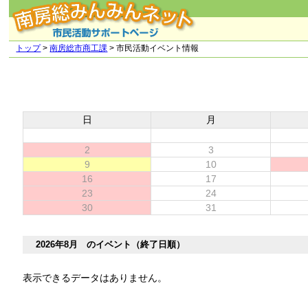
トップ
>
南房総市商工課
> 市民活動イベント情報
日
月
2
3
9
10
16
17
23
24
30
31
2026年8月 のイベント（終了日順）
表示できるデータはありません。