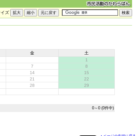
サイズ
金
土
1
7
8
14
15
21
22
28
29
0～0 (0件中)