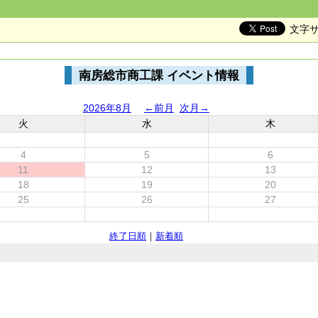
文字
南房総市商工課 イベント情報
2026年8月
←前月
次月→
火
水
木
4
5
6
11
12
13
18
19
20
25
26
27
終了日順
｜
新着順