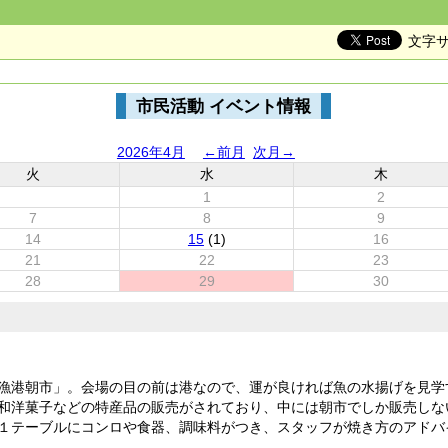
文字
市民活動 イベント情報
2026年4月
←前月
次月→
火
水
木
1
2
7
8
9
14
15
(1)
16
21
22
23
28
29
30
漁港朝市」。会場の目の前は港なので、運が良ければ魚の水揚げを見学
和洋菓子などの特産品の販売がされており、中には朝市でしか販売しな
１テーブルにコンロや食器、調味料がつき、スタッフが焼き方のアドバイ