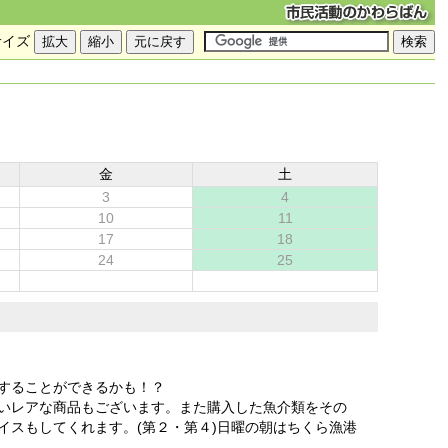
サイズ
金
土
3
4
10
11
17
18
24
25
することができるかも！？
いレアな商品もございます。また購入した魚介類をその
スもしてくれます。(第２・第４)日曜の朝はちくら漁港