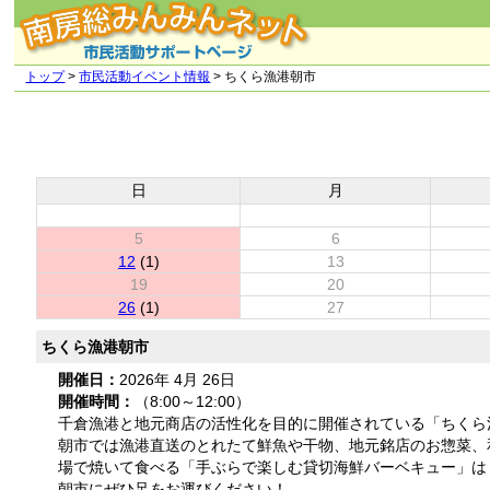
トップ
>
市民活動イベント情報
> ちくら漁港朝市
日
月
5
6
12
(1)
13
19
20
26
(1)
27
ちくら漁港朝市
開催日：
2026年 4月 26日
開催時間：
（8:00～12:00）
千倉漁港と地元商店の活性化を目的に開催されている「ちくら
朝市では漁港直送のとれたて鮮魚や干物、地元銘店のお惣菜、
場で焼いて食べる「手ぶらで楽しむ貸切海鮮バーベキュー」は
朝市にぜひ足をお運びください！