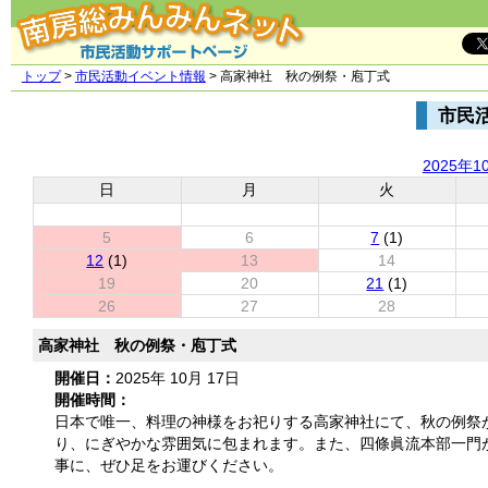
トップ
>
市民活動イベント情報
> 高家神社 秋の例祭・庖丁式
市民
2025年1
日
月
火
5
6
7
(1)
12
(1)
13
14
19
20
21
(1)
26
27
28
高家神社 秋の例祭・庖丁式
開催日：
2025年 10月 17日
開催時間：
日本で唯一、料理の神様をお祀りする高家神社にて、秋の例祭
り、にぎやかな雰囲気に包まれます。また、四條眞流本部一門
事に、ぜひ足をお運びください。