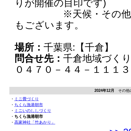
りが開催の目印です)
※天候・その他の事
もございます。
場所：
千葉県:【千倉】
問合せ先：
千倉地域づく
０４７０－４４－１１１３
2024年12月
その他の
・
ミニ畳づくり
・
ちくら漁港朝市
・
ミニいのししづくり
・
ちくら漁港朝市
・
高家神社「竹あかり」