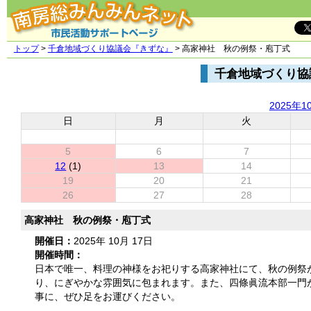
トップ
>
千倉地域づくり協議会『きずな』
> 高家神社 秋の例祭・庖丁式
千倉地域づくり協
2025年1
日
月
火
5
6
7
12
(1)
13
14
19
20
21
26
27
28
高家神社 秋の例祭・庖丁式
開催日：
2025年 10月 17日
開催時間：
日本で唯一、料理の神様をお祀りする高家神社にて、秋の例祭
り、にぎやかな雰囲気に包まれます。また、四條眞流本部一門
事に、ぜひ足をお運びください。