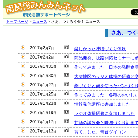
トップページ
>
ニュース
> さあ、つくろう会！ ニュース
さあ、つく
2017
2
7
楽しかった味噌づくり体験
年
月
日
2017
2
2
商品開発、販路開拓セミナーに
年
月
日
2017
1
31
作ってみました 日本の発酵食
年
月
日
2017
1
30
大柴地区のラジオ体操の研修と
年
月
日
2017
1
27
麹づくりと麹を使ったパンづく
年
月
日
2017
1
25
作ってみました 各種のおいし
年
月
日
2017
1
23
情報発信講座に参加しました
年
月
日
2017
1
19
ラジオ体操研修に参加しました
年
月
日
2017
1
17
甘酒の試飲会と味噌づくり計画で
年
月
日
2017
1
13
育てました、青首ダイコン
年
月
日