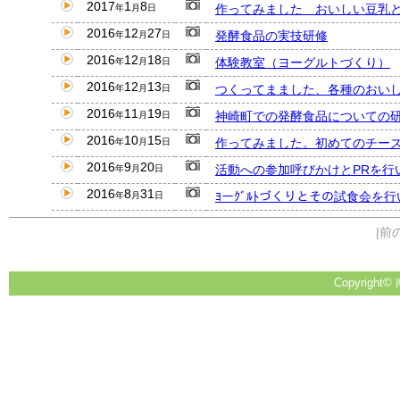
2017
1
8
作ってみました おいしい豆乳
年
月
日
2016
12
27
発酵食品の実技研修
年
月
日
2016
12
18
体験教室（ヨーグルトづくり）
年
月
日
2016
12
13
つくってまました、各種のおい
年
月
日
2016
11
19
神崎町での発酵食品についての
年
月
日
2016
10
15
作ってみました。初めてのチー
年
月
日
2016
9
20
活動への参加呼びかけとPRを行
年
月
日
2016
8
31
ﾖーｸﾞﾙﾄづくりとその試食会を
年
月
日
|前
Copyright© 