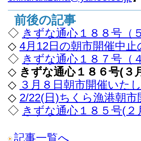
前後の記事
◇
きずな通心１８８号（
◇
4月12日の朝市開催中
◇
きずな通心１８７号（
◇
きずな通心１８６号(３
◇
３月８日朝市開催いたし
◇
2/22(日)ちくら漁港朝
◇
きずな通心１８５号(２
記事一覧へ