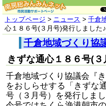
トップページ
>
ニュース
>
千倉
心１８６号(３月号)発行しました♪
千倉地域づくり協
きずな通心１８６号(３
千倉地域づくり協議会『
をおしらせする「きずな
号（３月号）を発行しま
今号ではちくら漁港朝市