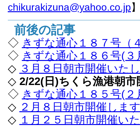
chikurakizuna@yahoo.co.jp
前後の記事
◇
きずな通心１８７号（
◇
きずな通心１８６号(３
◇
３月８日朝市開催いたし
◇
2/22(日)ちくら漁港朝
◇
きずな通心１８５号(２
◇
２月８日朝市開催します
◇
１月２５日朝市開催いた