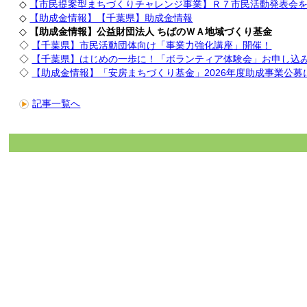
◇
【市民提案型まちづくりチャレンジ事業】Ｒ７市民活動発表会
◇
【助成金情報】【千葉県】助成金情報
◇
【助成金情報】公益財団法人 ちばのＷＡ地域づくり基金
◇
【千葉県】市民活動団体向け「事業力強化講座」開催！
◇
【千葉県】はじめの一歩に！「ボランティア体験会」お申し込
◇
【助成金情報】「安房まちづくり基金」2026年度助成事業公募
記事一覧へ