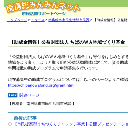
トップページ
>
ニュース
>
南房総市市民生活部市民課
> 【助成金情報】公益
【助成金情報】公益財団法人 ちばのＷＡ地域づくり基金
「公益財団法人 ちばのＷＡ地域づくり基金」は寄付をはじめとす
地域をより良くしようと取り組む公益活動団体に対して、資金助
年間複数の助成プログラムで申請募集を行います。
現在募集中の助成プログラムについては、以下のページよりご確
https://chibanowafund.org/grant.html
関連ページ
【投稿者 南房総市市民生活部市民課
】
前後の記事
◇
【市民提案型まちづくりチャレンジ事業】公開プレゼンテーシ