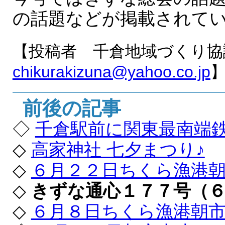
の話題などが掲載されて
【投稿者 千倉地域づくり協
chikurakizuna@yahoo.co.jp
前後の記事
◇
千倉駅前に関東最南端
◇
高家神社 七夕まつり♪
◇
６月２２日ちくら漁港朝
◇
きずな通心１７７号（６
◇
６月８日ちくら漁港朝市