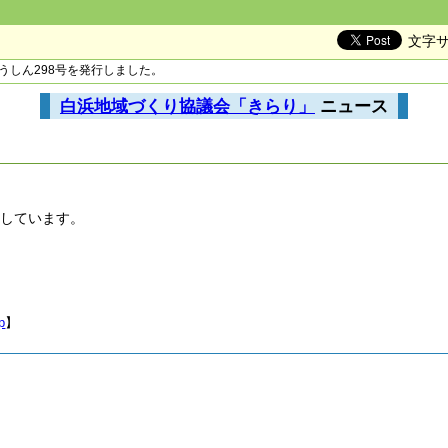
文字
うしん298号を発行しました。
白浜地域づくり協議会「きらり」
ニュース
介しています。
p
】