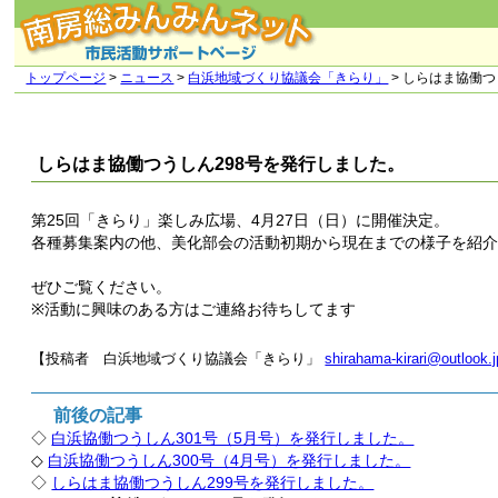
トップページ
>
ニュース
>
白浜地域づくり協議会「きらり」
> しらはま協働つ
しらはま協働つうしん298号を発行しました。
第25回「きらり」楽しみ広場、4月27日（日）に開催決定。
各種募集案内の他、美化部会の活動初期から現在までの様子を紹
ぜひご覧ください。
※活動に興味のある方はご連絡お待ちしてます
【投稿者 白浜地域づくり協議会「きらり」
shirahama-kirari@outlook.j
前後の記事
◇
白浜協働つうしん301号（5月号）を発行しました。
◇
白浜協働つうしん300号（4月号）を発行しました。
◇
しらはま協働つうしん299号を発行しました。