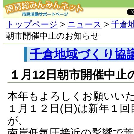
トップページ
>
ニュース
>
千倉
朝市開催中止のお知らせ
千倉地域づくり協
１月12日朝市開催中止
本年もよろしくお願いい
１月１２日(日)は新年１
が、
南岸低気圧接近の影響で