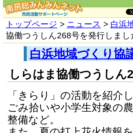
トップページ
>
ニュース
>
白浜
協働つうしん268号を発行しまし
白浜地域づくり協
しらはま協働つうしん2
「きらり」の活動を紹介
ごみ拾いや小学生対象の
整備など。
また、夏の打上花火情報