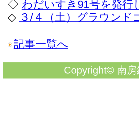
◇
わだいすき91号を発行
◇
３/４（土）グラウンド
記事一覧へ
Copyright© 南房総市