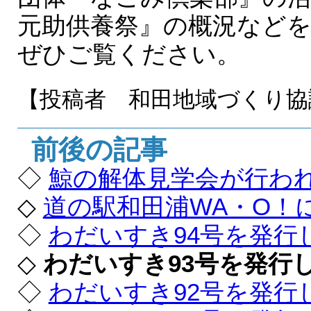
元助供養祭』の概況など
ぜひご覧ください。
【投稿者 和田地域づくり協
前後の記事
◇
鯨の解体見学会が行わ
◇
道の駅和田浦WA・O！
◇
わだいすき94号を発行
◇
わだいすき93号を発行
◇
わだいすき92号を発行