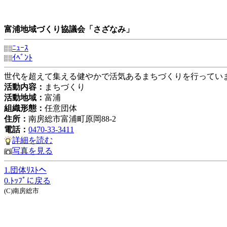
富浦地域づくり協議会「さざなみ」
ﾆｭｰｽ
ｲﾍﾞﾝﾄ
世代を超えて集える健やかで活気あるまちづくりを行ってい
活動内容：
まちづくり
活動地域：
富浦
組織形態：
任意団体
住所：
南房総市富浦町原岡88-2
電話：
0470-33-3411
詳細を読む
写真を見る
1.団体ﾘｽﾄへ
0.ﾄｯﾌﾟに戻る
(C)南房総市