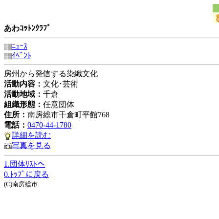
あわｺｯﾄﾝｸﾗﾌﾞ
ﾆｭｰｽ
ｲﾍﾞﾝﾄ
房州から発信する染織文化
活動内容：
文化･芸術
活動地域：
千倉
組織形態：
任意団体
住所：
南房総市千倉町平館768
電話：
0470-44-1780
詳細を読む
写真を見る
1.団体ﾘｽﾄへ
0.ﾄｯﾌﾟに戻る
(C)南房総市