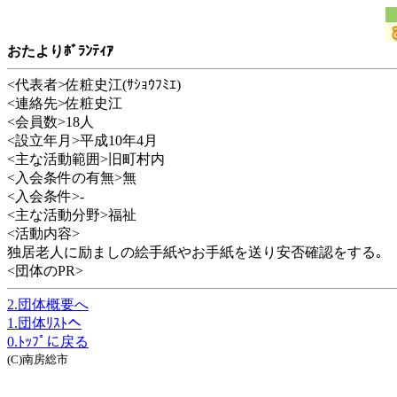
おたよりﾎﾞﾗﾝﾃｨｱ
<代表者>佐粧史江(ｻｼｮｳﾌﾐｴ)
<連絡先>佐粧史江
<会員数>18人
<設立年月>平成10年4月
<主な活動範囲>旧町村内
<入会条件の有無>無
<入会条件>-
<主な活動分野>福祉
<活動内容>
独居老人に励ましの絵手紙やお手紙を送り安否確認をする｡
<団体のPR>
2.団体概要へ
1.団体ﾘｽﾄへ
0.ﾄｯﾌﾟに戻る
(C)南房総市