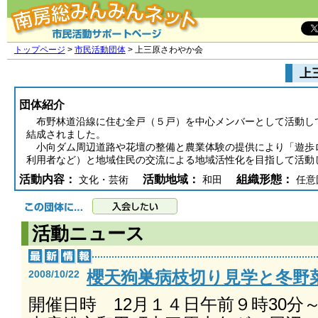
トップページ
>
市民活動団体
> 上三原さわやか会
上
団体紹介
布野林道沿線に住む全戸（５戸）を中心メンバーとして活動し
結成されました。
小向ダム周辺道路や花壇の整備と農業体験の提供により「遊歩
利用者など）と地域住民の交流による地域活性化を目指して活動
活動内容：
活動地域：
組織形態：
文化・芸術
和田
任意
活動ニュース
櫻天狗巣病枝切り見学と冬野
2008/10/22
開催日時 12月１４日午前９時30