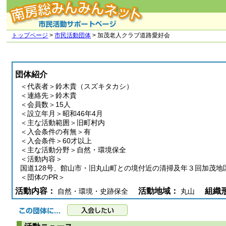
トップページ
>
市民活動団体
> 加茂老人クラブ道路愛好会
団体紹介
＜代表者＞鈴木貴（スズキタカシ）
＜連絡先＞鈴木貴
＜会員数＞15人
＜設立年月＞昭和46年4月
＜主な活動範囲＞旧町村内
＜入会条件の有無＞有
＜入会条件＞60才以上
＜主な活動分野＞自然・環境保全
＜活動内容＞
国道128号、館山市・旧丸山町との境付近の清掃及年３回加茂
＜団体のPR＞
活動内容：
活動地域：
組織
自然・環境・史跡保全
丸山