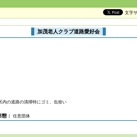
文字
加茂老人クラブ道路愛好会
地区内の道路の清掃特にゴミ、缶拾い
形態：
任意団体