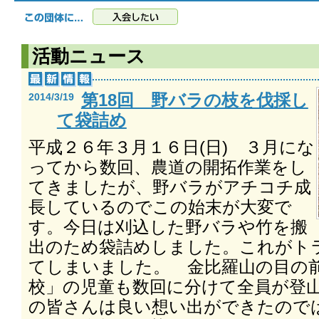
活動ニュース
第18回 野バラの枝を伐採し
2014/3/19
て袋詰め
平成２６年３月１６日(日) ３月にな
ってから数回、農道の開拓作業をし
てきましたが、野バラがアチコチ成
長しているのでこの始末が大変で
す。今日は刈込した野バラや竹を搬
出のため袋詰めしました。これがト
てしまいました。 金比羅山の目の
校」の児童も数回に分けて全員が登
の皆さんは良い想い出ができたので