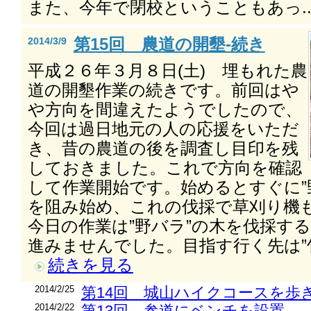
また、今年で閉校ということもあっ..
第15回 農道の開墾-続き
2014/3/9
平成２６年３月８日(土) 埋もれた農
道の開墾作業の続きです。前回はや
や方向を間違えたようでしたので、
今回は過日地元の人の応援をいただ
き、昔の農道の後を調査し目印を残
しておきました。これで方向を確認
して作業開始です。始めるとすぐに”
を阻み始め、これの伐採で草刈り機
今日の作業は”野バラ”の木を伐採する
進みませんでした。目指す行く先は”竹藪
続きを見る
2014/2/25
第14回 城山ハイクコースを歩
2014/2/22
第13回 参道にベンチを設置