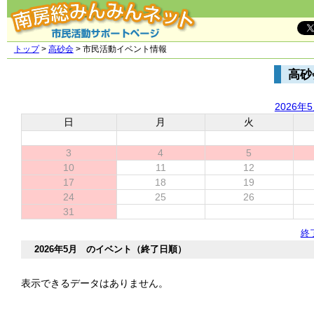
トップ
>
高砂会
> 市民活動イベント情報
高砂
2026年
日
月
火
3
4
5
10
11
12
17
18
19
24
25
26
31
終
2026年5月 のイベント（終了日順）
表示できるデータはありません。