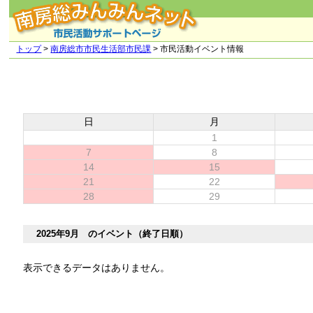
トップ
>
南房総市市民生活部市民課
> 市民活動イベント情報
日
月
1
7
8
14
15
21
22
28
29
2025年9月 のイベント（終了日順）
表示できるデータはありません。