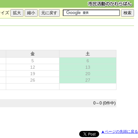
サイズ
金
土
5
6
12
13
19
20
26
27
0～0 (0件中)
▲ページの先頭に戻る