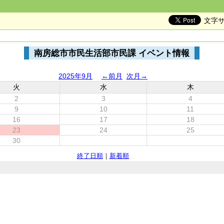
文字
南房総市市民生活部市民課 イベント情報
2025年9月
←前月
次月→
火
水
木
2
3
4
9
10
11
16
17
18
23
24
25
30
終了日順
｜
新着順